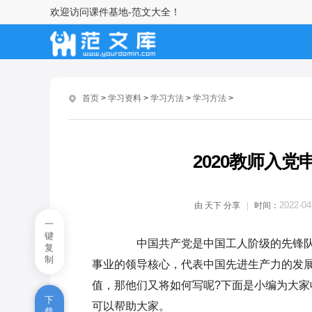
欢迎访问课件基地-范文大全！
视听学习法（35种高效学习方法
34）
自督学习法（35种高效学习方法
35）
首页
>
学习资料
>
学习方法
>
学习方法
>
逆转学习法
错序学习法
2020教师入
薄厚互返学习法
2022-04
由
天下
分享
时间：
“提要钩玄”学习法
一
键
中国共产党是中国工人阶级的先锋队
高一历史必修二知识点总结与归
复
制
纳
事业的领导核心，代表中国先进生产力的发
值，那他们又将如何写呢?下面是小编为大家
自督学习法（35种高效学习方法
下
可以帮助大家。
35）
载