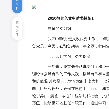
文
档
浅谈高中地理学习方法
2020教师入党申请书模板1
关于粽子的做法最新_各地粽子
联
系
的做法大全
尊敬的党组织：
客
服
七夕流行吃什么食物
我20_年6月进入政法委工作，半年
备党员，今天，在预备期满一年之际，特向
小学语文学习方法
一、认真学习，努力提高
一年来，我首先是认真学习了邓小平和
理论来指导自己的工作实践，指导自己树立
和价值观;其次是认真学习党的十七大和十七
向、目标和任务，确保在思想上、行动上和党
论”活动、“满意、放心”工程活动和社会主
落伍，能够更好地胜任本职工作。通过学习