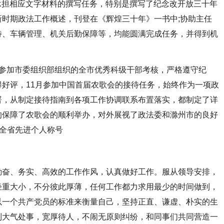
;承担相应文字材料的撰写任务，特别是撰写了纪念改开放三十年
时期政法工作概述，刊登在《辉煌三十年》一书中;协助主任
待、车辆管理、机关后勤保障等，均能圆满完成任务，并得到机
加市委组织部组织的全市优秀科级干部考核，严格遵守纪
好评，11月参加中国首届农歌会的接待任务，始终作为一项政
署，从制定接待指南到各项工作协调联系布置落实，都制定了详
的保障了农歌会的顺利举办，对外展视了政法委和滁州市的良好
”全省先进个人称号
奋、务实、高效的工作作风，认真做好工作。服从领导安排，
轻重大小，不分彼此厚薄，任何工作都力求用最少的时间做到，
以一个共产党员的标准来衡量自己，坚持正直、谦虚、朴实的生
到大气处事，宽厚待人，不闹无原则纠纷，和同事们共同营造一